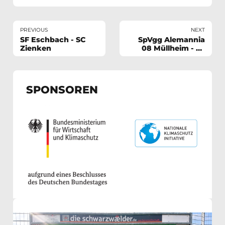
PREVIOUS
NEXT
SF Eschbach - SC
SpVgg Alemannia
Zienken
08 Müllheim - SF
Eschbach
SPONSOREN