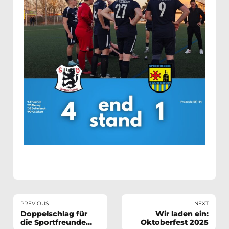
PREVIOUS
NEXT
Doppelschlag für
Wir laden ein:
die Sportfreunde
Oktoberfest 2025